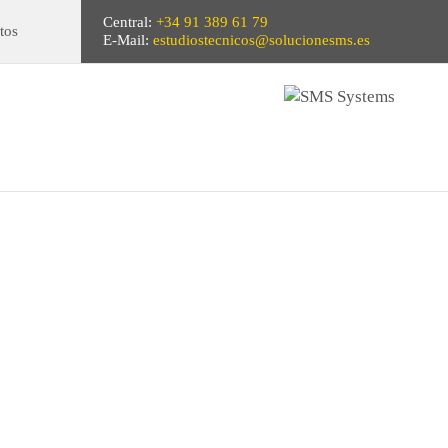
Central:
+34 91 389 61 79
tos
E-Mail:
estudiostecnicos@solucionesms.es