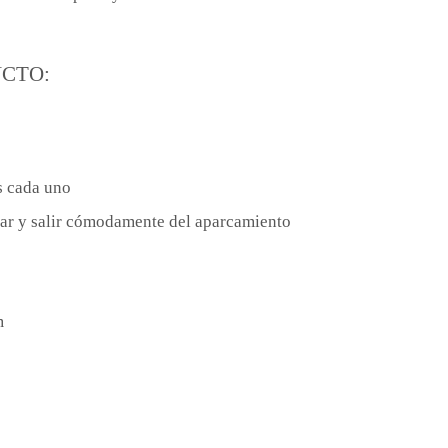
UCTO:
s cada uno
trar y salir cómodamente del aparcamiento
m