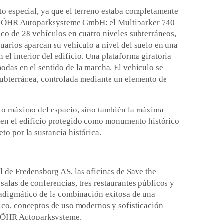
to especial, ya que el terreno estaba completamente
e WÖHR Autoparksysteme GmbH: el Multiparker 740
co de 28 vehículos en cuatro niveles subterráneos,
uarios aparcan su vehículo a nivel del suelo en una
el interior del edificio. Una plataforma giratoria
odas en el sentido de la marcha. El vehículo se
a subterránea, controlada mediante un elemento de
to máximo del espacio, sino también la máxima
n en el edificio protegido como monumento histórico
to por la sustancia histórica.
o
al de Fredensborg AS, las oficinas de Save the
salas de conferencias, tres restaurantes públicos y
radigmático de la combinación exitosa de una
rico, conceptos de uso modernos y sofisticación
 WÖHR Autoparksysteme.