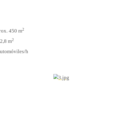
2
prox. 450 m
2
 2,8 m
automóviles/h