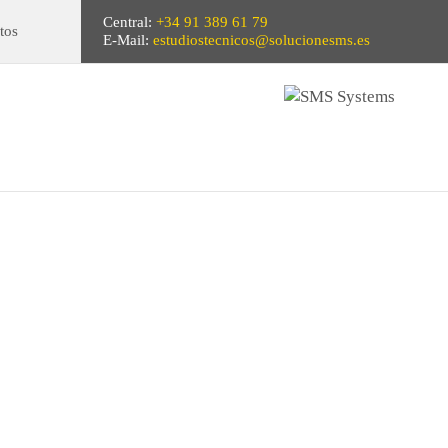
Central:
+34 91 389 61 79
tos
E-Mail:
estudiostecnicos@solucionesms.es