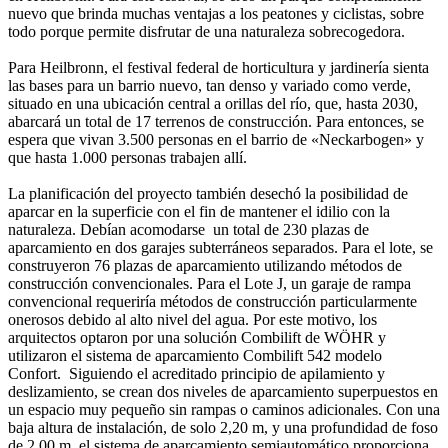
nuevo que brinda muchas ventajas a los peatones y ciclistas, sobre
todo porque permite disfrutar de una naturaleza sobrecogedora.
Para Heilbronn, el festival federal de horticultura y jardinería sienta
las bases para un barrio nuevo, tan denso y variado como verde,
situado en una ubicación central a orillas del río, que, hasta 2030,
abarcará un total de 17 terrenos de construcción. Para entonces, se
espera que vivan 3.500 personas en el barrio de «Neckarbogen» y
que hasta 1.000 personas trabajen allí.
La planificación del proyecto también desechó la posibilidad de
aparcar en la superficie con el fin de mantener el idilio con la
naturaleza. Debían acomodarse un total de 230 plazas de
aparcamiento en dos garajes subterráneos separados. Para el lote, se
construyeron 76 plazas de aparcamiento utilizando métodos de
construcción convencionales. Para el Lote J, un garaje de rampa
convencional requeriría métodos de construcción particularmente
onerosos debido al alto nivel del agua. Por este motivo, los
arquitectos optaron por una solución Combilift de WÖHR y
utilizaron el sistema de aparcamiento Combilift 542 modelo
Confort. Siguiendo el acreditado principio de apilamiento y
deslizamiento, se crean dos niveles de aparcamiento superpuestos en
un espacio muy pequeño sin rampas o caminos adicionales. Con una
baja altura de instalación, de solo 2,20 m, y una profundidad de foso
de 2,00 m, el sistema de aparcamiento semiautomático proporciona