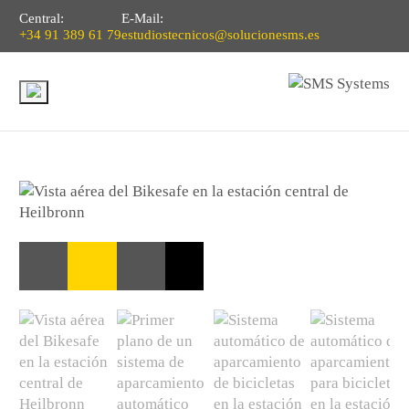
Central:
E-Mail:
+34 91 389 61 79
estudiostecnicos@solucionesms.es